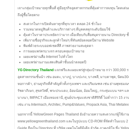
เจาะกลุ่มเป้าหมายทุกพื้นที่ คู่มือธุรกิจอุตสาหกรรมที่คุ้มค่าการลงทุน โดดเด่นและ
ถึงผู้ซื้อโดยตรง
สะดวกในการเปิดค้นหาทุกที่ทุกเวลา ตลอด 24 ชั่วโมง
รวมหมวดหมู่สินค้าและบริการต่างๆ ที่บุคคลทุกระดับนิยมใช้
คุ้มค่าในราคาประหยัดกว่ามาก เมื่อเทียบกับสื่อสมุดรายนาม Directory ชั
เพิ่มรายชื่อธุรกิจและลูกค้าใหม่ๆ ที่ทันสมัยตลอดปีผ่าน Website
พิมพ์ด้วยระบบออฟเซตสี่สี ภาพสวยงามสะดุดตา
การเผยแพร่ครบวงจร ครอบคลุมเป้าหมาย
เผยแพร่ผ่านสื่อ Internet ไปทั่วโลก
เผยแพร่ผ่านงานแสดงสินค้าชั้นนนำตลอดปี
YG Directory Thailand
แจกฟรีและเผยแพร่สู่กลุ่มเป้าหมาย กว่า 300,000 
อุตสาหกรรมชั้นนำ เช่น อมตะ, บางปู, บางปะกง, บางพลี, มาบตาพุด, นิคม3
หอการค้า, ย่านธุรกิจที่สำคัญทั่วทั้งกรุงเทพฯ และปริมณฑล เช่น ย่านพุทธ
รัชดาภิเษก, สุขสวัสดิ์, พระประแดง, อ้อมน้อย, อ้อมใหญ่,, กระทุ่มแบน ฯลฯ แล
บางนา, IMPACT เมืองทองธานี, ศูนย์ประชุมแห่งชาติสิริกิติ์ ไม่ต่ำกว่า 15 งาน
เช่น งาน Intermach, Architec, Pump&Values, Propack Asia, Thai Metalex 
นอกจากนี้ YellowGreen Pages Thailand ยังอำนวยความสะดวกแก่ผู้ใช้งาน
www.yellowgreenthailand.com และในรูปแบบ CD-ROM ที่จัดทำในแบบ 2 ภา
Guide ถือเป็น Directory ที่ บริษัท เทคโนโลยีมีเดีย จำกัด ภาคภูมิใจ ซึ่ง Y