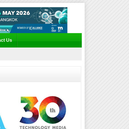
ct Us