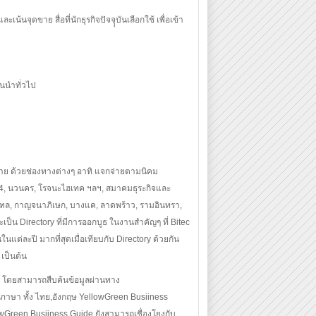
เน้นจุดขาย สื่อที่นักธุรกิจปัจจุุบันเลือกใช้ เพื่อเข้า
้นนำทั่วไป
ราย ด้วยช่องทางต่างๆ อาทิ แจกจ่ายตามนิคม
04, นวนคร, โรจนะไฮเทค ฯลฯ, สมาคมธุระกิจและ
มณฑล, กาญจนาภิเษก, บางแค, ลาดพร้าว, รามอินทรา,
ะเป็น Directory ที่มีการออกบูธ ในงานสำคัญๆ ที่ Bitec
ในแต่ละปี มากที่สุดเมื่อเทียบกับ Directory ด้วยกัน
เป็นต้น
 โดยสามารถสืบค้นข้อมูลผ่านทาง
ษา ทั้ง ไทย,อังกฤษ YellowGreen Busiiness
ellowGreen Busiiness Guide ยังสามารถเชื่องโยงกับ