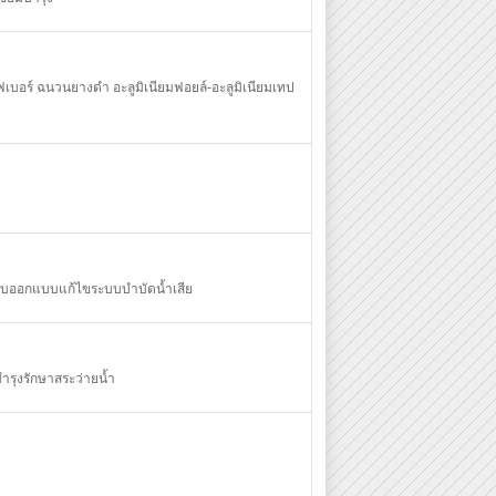
อร์ ฉนวนยางดำ อะลูมิเนียมฟอยล์-อะลูมิเนียมเทป
รับออกแบบแก้ไขระบบบำบัดน้ำเสีย
ำรุงรักษาสระว่ายน้ำ