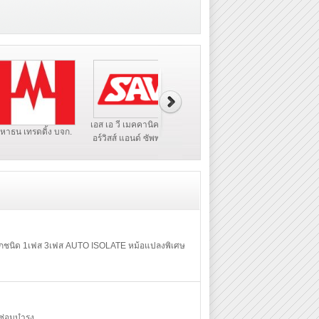
เทคโนโลยี มีเดีย
เอส เอ วี เมคคานิคคอลเซ
วัฒนาสุข 
รดดิ้ง บจก.
อร์วิสส์ แอนด์ ซัพพลายส์
เนชั่
ทุกชนิด 1เฟส 3เฟส AUTO ISOLATE หม้อแปลงพิเศษ
ซ่อมบำรุง