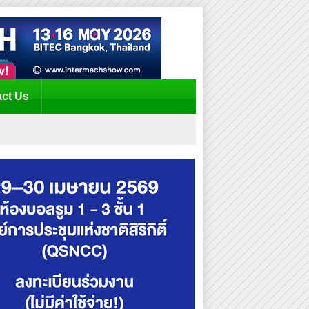
ct Us