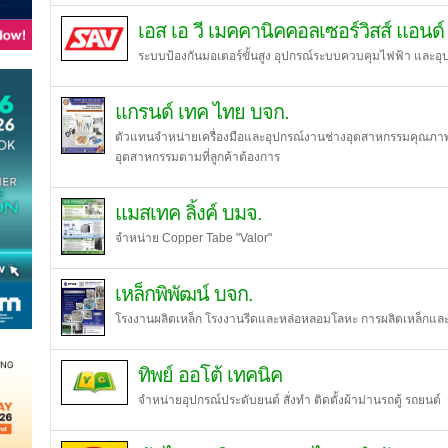
เอส เอ วี เมคคานิคคอลเซอร์วิสส์ แอนด์
ระบบป้องกันมอเตอร์ขั้นสูง อุปกรณ์ระบบควบคุมไฟฟ้า และอ
แกรนด์ เทค ไทย บจก.
ตัวแทนจำหน่ายเครื่องมือและอุปกรณ์งานช่างอุตสาหกรรมคุณภาพส
อุตสาหกรรมตามที่ลูกค้าต้องการ
แมสเทค ลิ้งค์ บมจ.
จำหน่าย Copper Tabe "Valor"
เหล็กพิพัฒน์ บจก.
โรงงานผลิตเหล็ก โรงงานรีดและหล่อหลอมโลหะ การผลิตเหล็กและเห
ทิพย์ ออโต้ เทคนิค
จำหน่ายอุปกรณ์ประดับยนต์ สั่งทำ ติดตั้งผ้าม่านรถตู้ รถยนต์