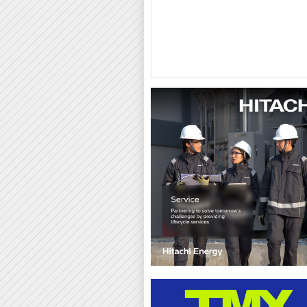
ทคโนโลยี มีเดีย
วัฒนาสุข อินเตอร์
ยูเนี่ยน เทค เอ็นจิเนียริ่ง
บริษัท 
เนชั่นแนล