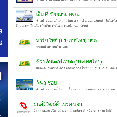
เอ็ม ดี ซัพพลาย หจก.
จำหน่ายฉนวนกันความร้อน-ความเย็น ฉนวนใยแก้ว ไมโครไฟเบ
ผ้าและเทปใยแก้ว เก็บเสียง กันไฟ อุปกรณ์งานแอร์ดักท์
มาร์ช ริสก์ (ประเทศไทย) บจก.
นายหน้าประกันวินาศภัย
ชีวา อินเตอร์เทรด (ประเทศไทย)
ผลิตและจำหน่ายเครื่องเติมอากาศในระบบบำบัดน้ำเสีย และ
วี พูล ชอป
จำหน่ายอุปกรณ์สระว่ายน้ำ ออกแบบระบบก่อสร้าง ดูแล และบ
ยนต์วิวัฒน์ผ้าเบรค บจก.
จำหน่ายและบริการผ้าเบรก ผ้าคลัตช์ สำหรับรอก เครน ลิฟต์