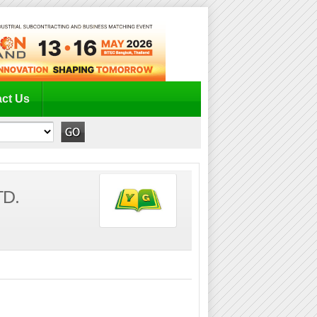
ct Us
TD.