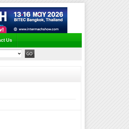
ct Us