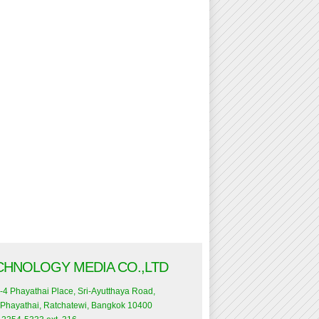
CHNOLOGY MEDIA CO.,LTD
-4 Phayathai Place, Sri-Ayutthaya Road,
Phayathai, Ratchatewi, Bangkok 10400