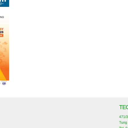
TE
471/3
Tung 