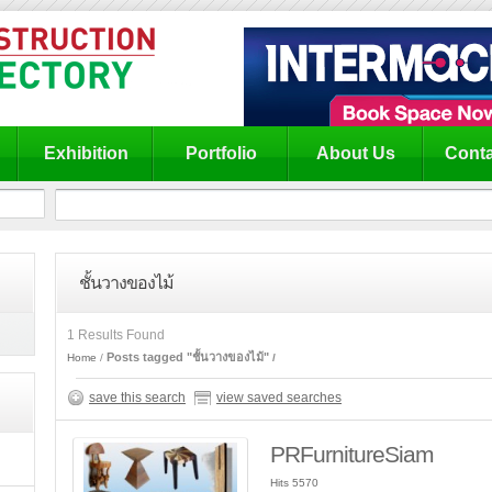
Exhibition
Portfolio
About Us
Conta
ชั้นวางของไม้
1 Results Found
Posts tagged "ชั้นวางของไม้"
Home
save this search
view saved searches
PRFurnitureSiam
Hits 5570