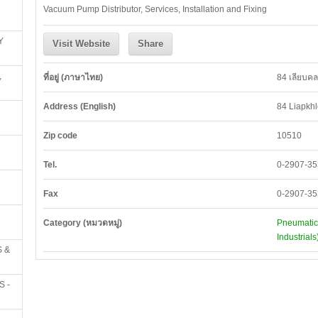
Vacuum Pump Distributor, Services, Installation and Fixing
Y
Visit Website
Share
,
ที่อยู่ (ภาษาไทย)
84 เลียบค
Address (English)
84 Liapkh
Zip code
10510
Tel.
0-2907-3
Fax
0-2907-3
Category (หมวดหมู่)
Pneumatic
Industrials
 &
S -