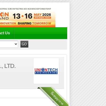
ct Us
, LTD.
ปั๊มสุญญากาศ