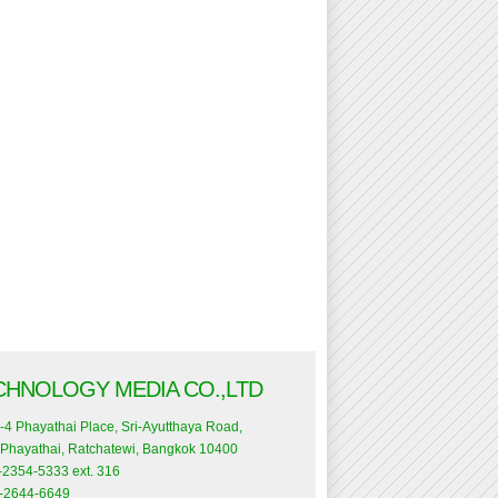
CHNOLOGY MEDIA CO.,LTD
-4 Phayathai Place, Sri-Ayutthaya Road,
Phayathai, Ratchatewi, Bangkok 10400
0-2354-5333 ext. 316
0-2644-6649