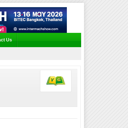
ct Us