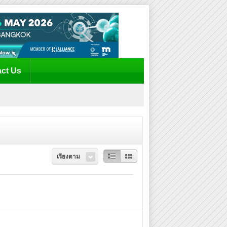
ct Us
เรียงตาม