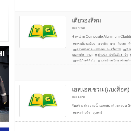
เตียวฮงสีลม
Hits 5850
จำหน่าย Composite Aluminum Claddi
กระเบื้องเคลือบ - เซรามิก - ยาง - โมเสก - ด
ความสะอาด - อุปกรณ์และเครื่องใช้
ที่
(พลาสติก - ยาง)
ฝาผนัง - ฝากั้นห้อง - รั้ว
เคมีภัณฑ์ทั่วไป
แพทย์และวิทยาศาสตร์ - 
เอส.เอส.ซวน (แบงค็อค)
Hits 4120
รับสร้างสระว่ายน้ำและสปาด้วยระบบ G
สระว่ายน้ำ - อุปกรณ์