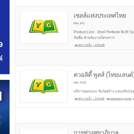
เชลล์แห่งประเทศไทย
Hits 341
Product Line : Shell Flintkote BUR S
กันซึม สำหรับงานโครงการ
สระว่ายน้ำ - อุปกรณ์
ควอลิตี้ พูลส์ (ไทยแลนด์
Hits 3181
บริการออกแบบ รับก่อสร้าง และปรับปรุง
สระว่ายน้ำ - อุปกรณ์
swimming pools
การช่างสุขาภิบาล