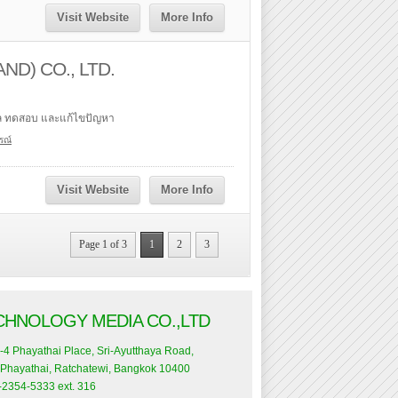
Visit Website
More Info
ND) CO., LTD.
ูแล ทดสอบ และแก้ไขปัญหา
รณ์
Visit Website
More Info
Page 1 of 3
1
2
3
CHNOLOGY MEDIA CO.,LTD
-4 Phayathai Place, Sri-Ayutthaya Road,
Phayathai, Ratchatewi, Bangkok 10400
0-2354-5333 ext. 316