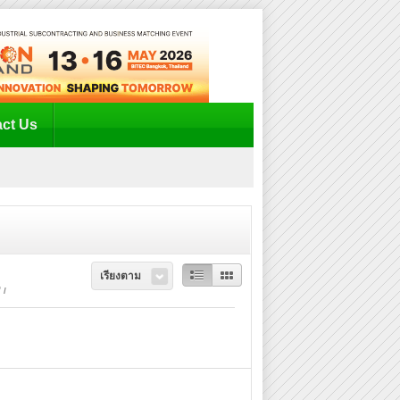
ct Us
เรียงตาม
"