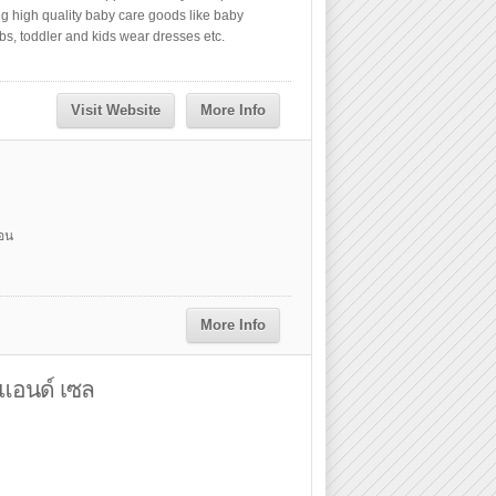
ng high quality baby care goods like baby
bibs, toddler and kids wear dresses etc.
Visit Website
More Info
่อน
More Info
 แอนด์ เซล