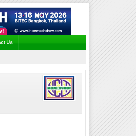
ct Us