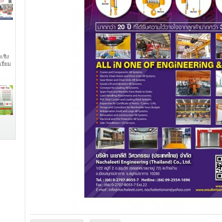
เชิง
ยี่ยม