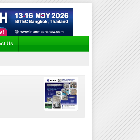
ct Us