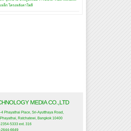
เหล็ก
โครงหลังคาโพลี
CHNOLOGY MEDIA CO.,LTD
-4 Phayathai Place, Sri-Ayutthaya Road,
Phayathai, Ratchatewi, Bangkok 10400
0-2354-5333 ext. 316
0-2644-6649