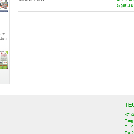
อะลูมิเนียม
เชิง
ยี่ยม
TE
471/3
Tung 
Tel. 
Fax 