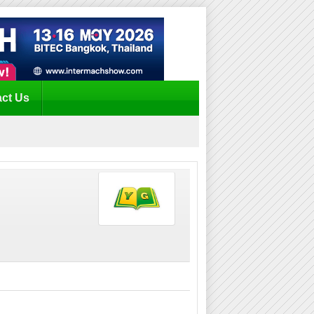
ct Us