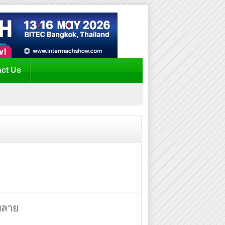
ct Us
พลาย