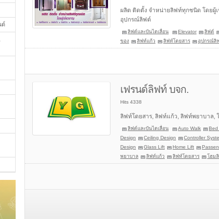
ผลิต ติดตั้ง จำหน่ายลิฟท์ทุกชนิด โดยผ
อุปกรณ์ลิฟต์
นต์
ลิฟต์และบันไดเลื่อน
Elevator
ลิฟต์
,
ของ
ลิฟท์แก้ว
ลิฟท์โดยสาร
อุปกรณ์ลิ
เฟรนด์ลิฟท์ บจก.
Hits 4338
ลิฟท์โดยสาร, ลิฟท์แก้ว, ลิฟท์พยาบาล, 
ลิฟต์และบันไดเลื่อน
Auto Walk
Bed 
Design
Ceiling Design
Controller Syst
Design
Glass Lift
Home Lift
Passeng
พยาบาล
ลิฟท์แก้ว
ลิฟท์โดยสาร
โฮมลิ