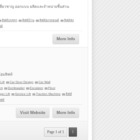
ู้เชี่ยวชาญ ออกแบบ ผลิตและจำหน่ายชิ้นส่วน
ลิฟท์บรรทุก
ลิฟท์บ้าน
ลิฟท์ยกรถยนต์
ลิฟท์ส่ง
ฟต์
More Info
โฮมลิฟท์
Lift
Car Door Design
Car Wall
em
Dumbwaiter
Escalator
Floor
er Lift
Service Lift
Traction Machine
ลิฟท์
ฟท์
Visit Website
More Info
Page 1 of 1
1