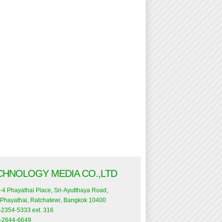
CHNOLOGY MEDIA CO.,LTD
-4 Phayathai Place, Sri-Ayutthaya Road,
Phayathai, Ratchatewi, Bangkok 10400
0-2354-5333 ext. 316
0-2644-6649