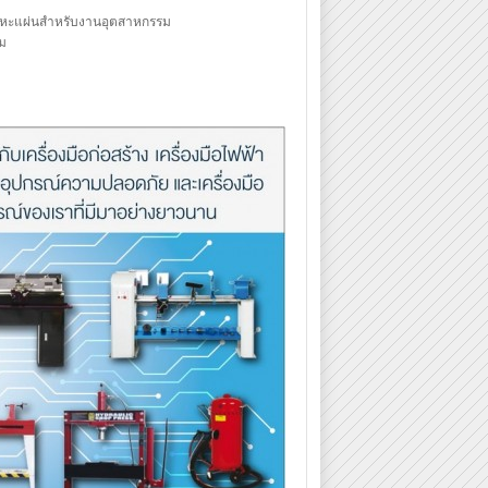
บโลหะแผ่นสำหรับงานอุตสาหกรรม
รม