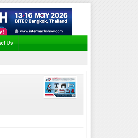
ct Us