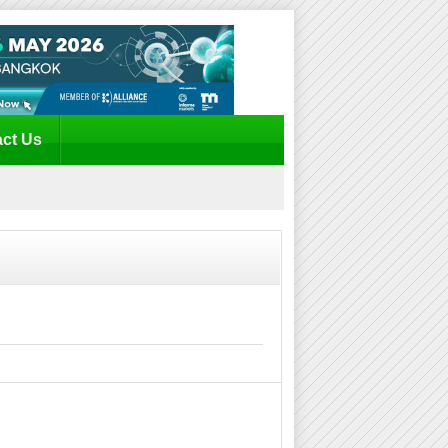
ct Us