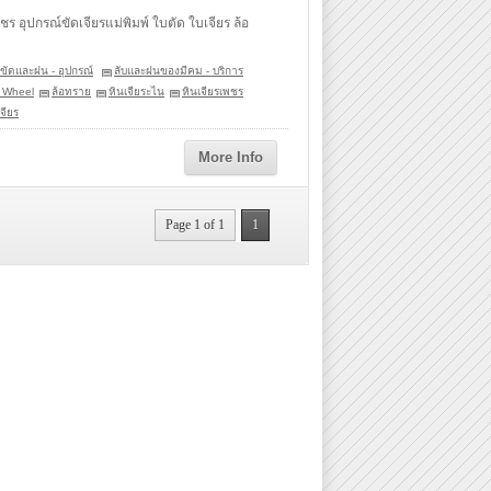
ร อุปกรณ์ขัดเจียรแม่พิมพ์ ใบตัด ใบเจียร ล้อ
ขัดและฝน - อุปกรณ์
ลับและฝนของมีคม - บริการ
 Wheel
ล้อทราย
หินเจียระไน
หินเจียรเพชร
จียร
More Info
Page 1 of 1
1