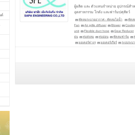
ผู้ผลิต และ ตัวแทนจำหน่าย อุปกรณ์
อุตสาหกรรม โกดัง และฟาร์มปศุสัตว์
นต์
พัดลมระบายอากาศ - พัดลมไอน้ำ
พัดล
,
Fan
Air grille diffuser
Blower
Coolin
unit
Flexible duct hose
Gear Reducer
ย่น
ท่อส่งลม
ท่ออ่อน
พัดลมฟาร์ม
มอเตอร์ต่างๆ
มอเตอร์เกียร์
ระบบระบ