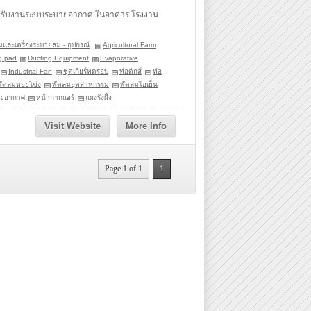
สำหรับงานระบบระบายอากาศ ในอาคาร โรงงาน
มและเครื่องระบายลม - อุปกรณ์
Agricultural Farm
g pad
Ducting Equipment
Evaporative
Industrial Fan
ชุดเกียร์ทดรอบ
ท่อดักส์
ท่อ
พัดลมหอยโข่ง
พัดลมอุตสาหกรรม
พัดลมไอเย็น
ายอากาศ
หน้ากากแอร์
แผงรังผึ้ง
Visit Website
More Info
Page 1 of 1
1