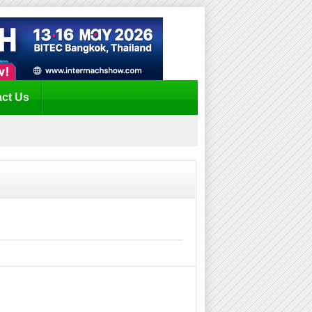
ct Us