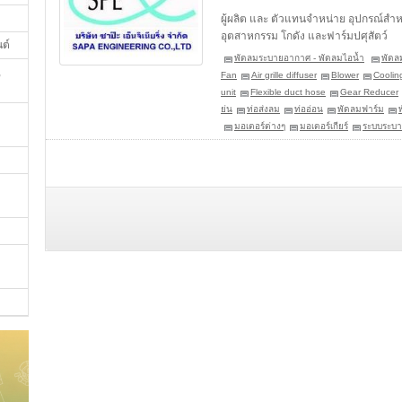
ผู้ผลิต และ ตัวแทนจำหน่าย อุปกรณ์
อุตสาหกรรม โกดัง และฟาร์มปศุสัตว์
นต์
พัดลมระบายอากาศ - พัดลมไอน้ำ
พัดล
,
Fan
Air grille diffuser
Blower
Coolin
unit
Flexible duct hose
Gear Reducer
ย่น
ท่อส่งลม
ท่ออ่อน
พัดลมฟาร์ม
มอเตอร์ต่างๆ
มอเตอร์เกียร์
ระบบระบ