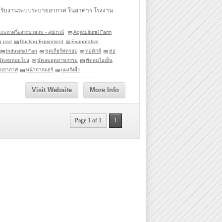
สำหรับงานระบบระบายอากาศ ในอาคาร โรงงาน
มและเครื่องระบายลม - อุปกรณ์
Agricultural Farm
g pad
Ducting Equipment
Evaporative
Industrial Fan
ชุดเกียร์ทดรอบ
ท่อดักส์
ท่อ
พัดลมหอยโข่ง
พัดลมอุตสาหกรรม
พัดลมไอเย็น
ายอากาศ
หน้ากากแอร์
แผงรังผึ้ง
Visit Website
More Info
Page 1 of 1
1