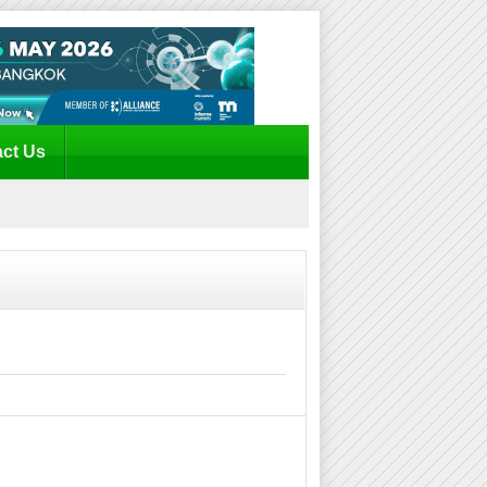
ct Us