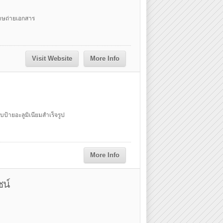
าษถ่ายเอกสาร
Visit Website
More Info
บป้ายอะลูมิเนียมสำเร็จรูป
More Info
ซน์