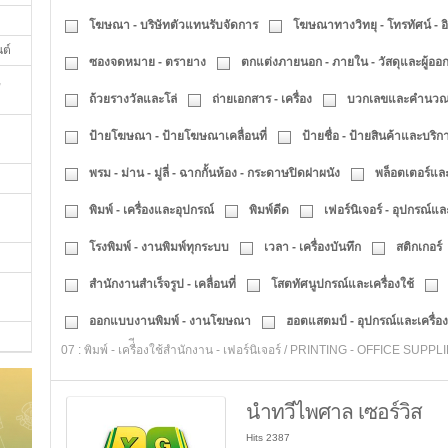
โฆษณา - บริษัทตัวแทนรับจัดการ
โฆษณาทางวิทยุ - โทรทัศน์ - อิ
นต์
ซองจดหมาย - ตรายาง
ตกแต่งภายนอก - ภายใน - วัสดุและผู้อ
,
ถ้วยรางวัลและโล่
ถ่ายเอกสาร - เครื่อง
บวกเลขและคำนวณ -
ป้ายโฆษณา - ป้ายโฆษณาเคลื่อนที่
ป้ายชื่อ - ป้ายสินค้าและบริก
พรม - ม่าน - มู่ลี่ - ฉากกั้นห้อง - กระดาษปิดฝาผนัง
พล็อตเตอร์และ
พิมพ์ - เครื่องและอุปกรณ์
พิมพ์ดีด
เฟอร์นิเจอร์ - อุปกรณ์และ
โรงพิมพ์ - งานพิมพ์ทุกระบบ
เวลา - เครื่องบันทึก
สติกเกอร์
สำนักงานสำเร็จรูป - เคลื่อนที่
โสตทัศนูปกรณ์และเครื่องใช้
ออกแบบงานพิมพ์ - งานโฆษณา
ฮอตแสตมป์ - อุปกรณ์และเครื่อง
07 : พิมพ์ - เครื่ีองใช้สำนักงาน - เฟอร์นิเจอร์ / PRINTING - OFFICE SU
นำทวีไพศาล เซอร์วิส
Hits 2387