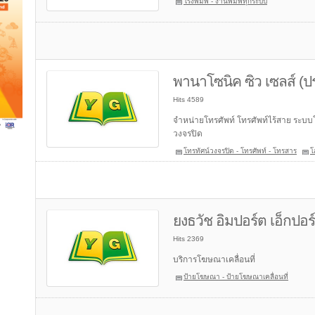
โรงพิมพ์ - งานพิมพ์ทุกระบบ
พานาโซนิค ซิว เซลส์ (
Hits 4589
จำหน่ายโทรศัพท์ โทรศัพท์ไร้สาย ระบบโ
วงจรปิด
โทรทัศน์วงจรปิด - โทรศัพท์ - โทรสาร
โ
ยงธวัช อิมปอร์ต เอ็กปอร
Hits 2369
บริการโฆษณาเคลื่อนที่
ป้ายโฆษณา - ป้ายโฆษณาเคลื่อนที่