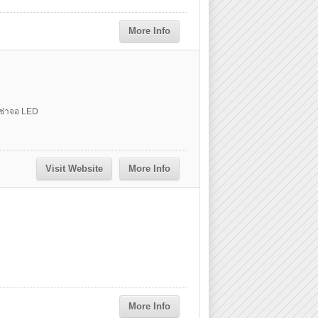
More Info
่เช่าจอ LED
Visit Website
More Info
More Info