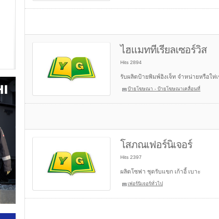
ไฮแมททีเรียลเซอร์วิส
Hits 2894
รับผลิตป้ายพิมพ์อิงเจ็ท จำหน่ายหรือให
ป้ายโฆษณา - ป้ายโฆษณาเคลื่อนที่
โสภณเฟอร์นิเจอร์
Hits 2397
ผลิตโซฟา ชุดรับแขก เก้าอี้ เบาะ
เฟอร์นิเจอร์ทั่วไป